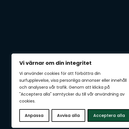
Vi värnar om din integritet
Vi använder cookies för att förbättra din
surfupplevelse, visa personliga annonser eller innehåll
och analysera vår trafik. Genom att klicka på
"Acceptera alla" samtycker du till vår användning av
cookies.
Anpassa
Avvisa alla
Acceptera alla