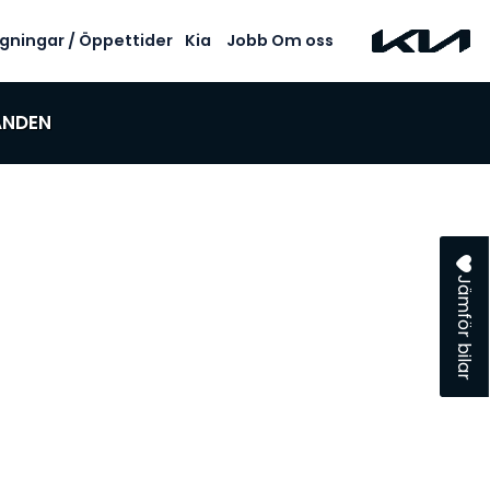
gningar / Öppettider
Kia
Jobb
Om oss
ANDEN
Jämför bilar