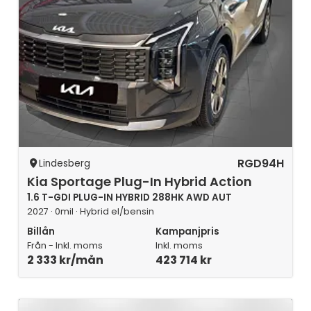
RGD94H
Lindesberg
Kia Sportage Plug-In Hybrid Action
1.6 T-GDI PLUG-IN HYBRID 288HK AWD AUT
2027 · 0mil · Hybrid el/bensin
Billån
Kampanjpris
Från - Inkl. moms
Inkl. moms
2 333 kr/mån
423 714 kr