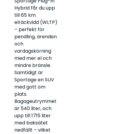
Sportage Plug-In
Hybrid får du upp
till 65 km
elräckvidd (WLTP)
– perfekt för
pendling, ärenden
och
vardagskörning
med mer el och
mindre bränsle.
Samtidigt är
Sportage en SUV
med gott om
plats.
Bagageutrymmet
är 540 liter, och
upp till 1715 liter
med baksätet
nedfällt – vilket