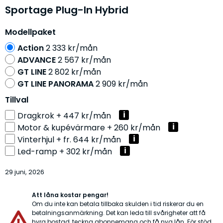
Sportage Plug-In Hybrid
Modellpaket
Action
2 333 kr/mån
ADVANCE
2 567 kr/mån
GT LINE
2 802 kr/mån
GT LINE PANORAMA
2 909 kr/mån
Tillval
Dragkrok + 447 kr/mån
Motor & kupévärmare + 260 kr/mån
Vinterhjul + fr. 644 kr/mån
Led-ramp + 302 kr/mån
29 juni, 2026
Att låna kostar pengar!
Om du inte kan betala tillbaka skulden i tid riskerar du en
betalningsanmärkning. Det kan leda till svårigheter att få
hyra bostad, teckna abonnemang och få nya lån. För stöd,