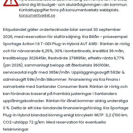
vänd dig till budget- och skuldrådgivningen i din kommun.
Kontaktuppgifter finns på konsumentverkets webbplats.
konsumentverket.se
Erbjudandet gäller ordertecknade bilar senast 30 september
2026, med reservation för slutförsäljning. Kia Billån - prisexempel:
Sportage Action 1.6 T-GDI Plug-in Hybrid AUT AWD : Räntan är rörlig
och för närvarande 6,25%, 30% i kontantinsats, kredittid 36 mån,
kreditbelopp 302645kr, Restvärde 279895kr, effektiv ränta 6,77%
(jan 2026), sammanlagt belopp att återbetala 360100kr,
serviceavtal ingår med 365kr/mån. Uppläggningsavgift 592kr &
adminavgift 59kr/mån tillkommer. Finansiering via Kia Finans i
samarbete med Santander Consumer Bank. Räntan är rörlig och
kan förändras baserat på framtida justeringar i Santanders
upplåningskostnader. Räntan för lånet kommer aldrig understiga
0 %. Detta är ett icke-bindande finansieringsförslag. Kia Sportage
Plug-In Hybrid blandad körning enligt körcykeln WLTP: 3,2 l/100 km;
CO2-utsläpp 72 g/km. Med reservation för eventuella
felskrivningar.