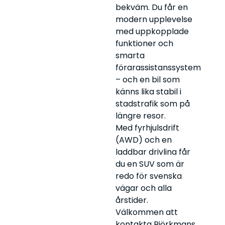
bekväm. Du får en
modern upplevelse
med uppkopplade
funktioner och
smarta
förarassistanssystem
– och en bil som
känns lika stabil i
stadstrafik som på
längre resor.
Med fyrhjulsdrift
(AWD) och en
laddbar drivlina får
du en SUV som är
redo för svenska
vägar och alla
årstider.
Välkommen att
kontakta Björkmans