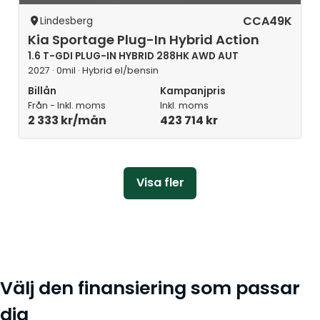
CCA49K
Lindesberg
Kia Sportage Plug-In Hybrid Action
1.6 T-GDI PLUG-IN HYBRID 288HK AWD AUT
2027 · 0mil · Hybrid el/bensin
Billån
Kampanjpris
Från - Inkl. moms
Inkl. moms
2 333 kr/mån
423 714 kr
Visa fler
Välj den finansiering som passar
dig