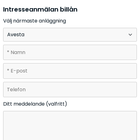
Intresseanmälan billån
Välj närmaste anläggning
Ditt meddelande (valfritt)
Lämna detta fält tomt.