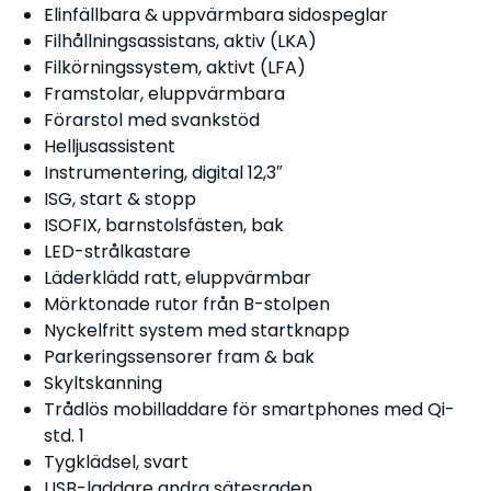
Elinfällbara & uppvärmbara sidospeglar
Filhållningsassistans, aktiv (LKA)
Filkörningssystem, aktivt (LFA)
Framstolar, eluppvärmbara
Förarstol med svankstöd
Helljusassistent
Instrumentering, digital 12,3″
ISG, start & stopp
ISOFIX, barnstolsfästen, bak
LED-strålkastare
Läderklädd ratt, eluppvärmbar
Mörktonade rutor från B-stolpen
Nyckelfritt system med startknapp
Parkeringssensorer fram & bak
Skyltskanning
Trådlös mobilladdare för smartphones med Qi-
std. 1
Tygklädsel, svart
USB-laddare andra sätesraden