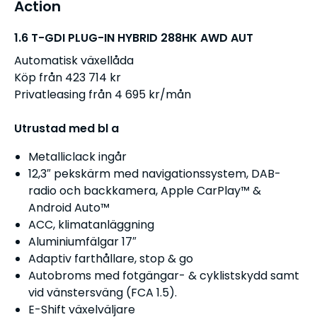
Action
1.6 T-GDI PLUG-IN HYBRID 288HK AWD AUT
Automatisk växellåda
Köp från 423 714 kr
Privatleasing från 4 695 kr/mån
Utrustad med bl a
Metalliclack ingår
12,3″ pekskärm med navigationssystem, DAB-
radio och backkamera, Apple CarPlay™ &
Android Auto™
ACC, klimatanläggning
Aluminiumfälgar 17″
Adaptiv farthållare, stop & go
Autobroms med fotgängar- & cyklistskydd samt
vid vänstersväng (FCA 1.5).
E-Shift växelväljare