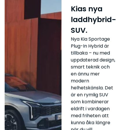
Kias nya
laddhybrid-
SUV.
Nya Kia Sportage
Plug-In Hybrid är
tillbaka – nu med
uppdaterad design,
smart teknik och
en ännu mer
modern
helhetskänsla. Det
är en rymlig SUV
som kombinerar
eldrift i vardagen
med friheten att
kunna åka längre
när du vill.