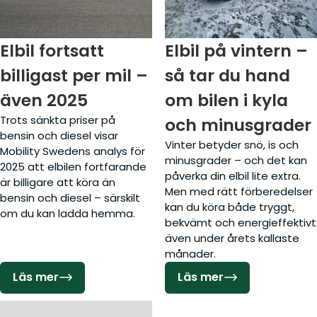
Elbil fortsatt
Elbil på vintern –
billigast per mil –
så tar du hand
även 2025
om bilen i kyla
Trots sänkta priser på
och minusgrader
bensin och diesel visar
Vinter betyder snö, is och
Mobility Swedens analys för
minusgrader – och det kan
2025 att elbilen fortfarande
påverka din elbil lite extra.
är billigare att köra än
Men med rätt förberedelser
bensin och diesel – särskilt
kan du köra både tryggt,
om du kan ladda hemma.
bekvämt och energieffektivt
även under årets kallaste
månader.
Läs mer
Läs mer