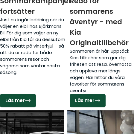
Sommarkampanjerna
Redo för
fortsätter
sommarens
Just nu ingår laddning när du
äventyr - med
väljer en elbil hos Björkmans
Kia
Bil. För dig som väljer en ny
elbil från Kia får du dessutom
Originaltillbehör
50% rabatt på vinterhjul – så
Sommaren är här. Upptäck
att du är redo för både
Kias tillbehör som ger dig
sommarens resor och
friheten att resa, övernatta
vägarna som väntar nästa
och uppleva mer längs
säsong.
vägen. Här hittar du våra
favoriter för sommarens
äventyr.
Läs mer
Läs mer