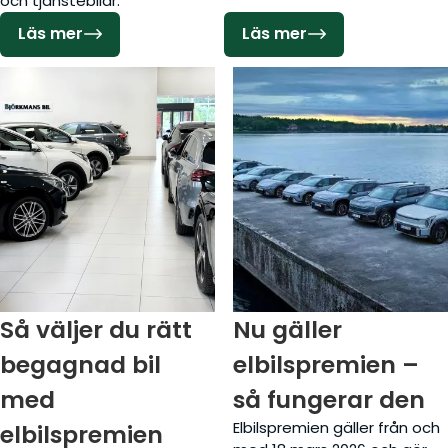
och tjänstebilar.
Läs mer
Läs mer
Så väljer du rätt
Nu gäller
begagnad bil
elbilspremien –
med
så fungerar den
Elbilspremien gäller från och
elbilspremien