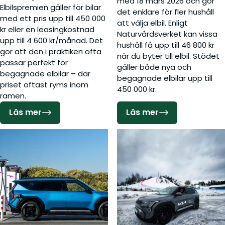
med 18 mars 2026 och gör
Elbilspremien gäller för bilar
det enklare för fler hushåll
med ett pris upp till 450 000
att välja elbil. Enligt
kr eller en leasingkostnad
Naturvårdsverket kan vissa
upp till 4 600 kr/månad. Det
hushåll få upp till 46 800 kr
gör att den i praktiken ofta
när du byter till elbil. Stödet
passar perfekt för
gäller både nya och
begagnade elbilar – där
begagnade elbilar upp till
priset oftast ryms inom
450 000 kr.
ramen.
Läs mer
Läs mer