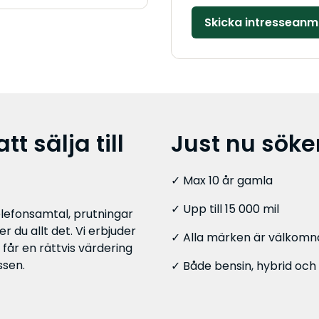
Lämna detta fält tomt.
t sälja till
Just nu söker
✓ Max 10 år gamla
✓ Upp till 15 000 mil
elefonsamtal, prutningar
r du allt det. Vi erbjuder
✓ Alla märken är välkomn
, får en rättvis värdering
ssen.
✓ Både bensin, hybrid och 