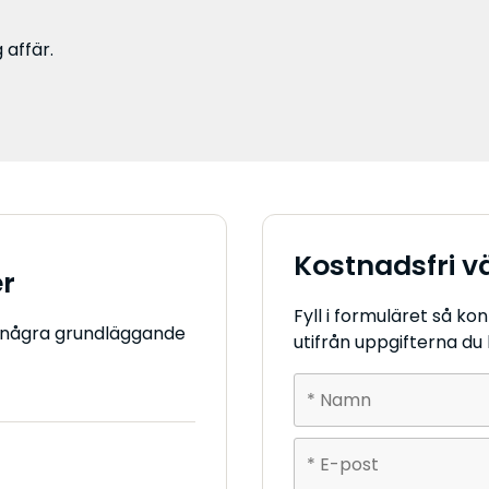
 affär.
Kostnadsfri v
er
Fyll i formuläret så ko
h några grundläggande
utifrån uppgifterna du