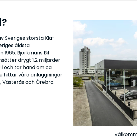
l?
av Sveriges största Kia-
eriges äldsta
n 1965. Björkmans Bil
ätter drygt 1,2 miljarder
bil och tar hand om ca
u hittar våra anläggningar
rg, Västerås och Örebro.
Välkommen