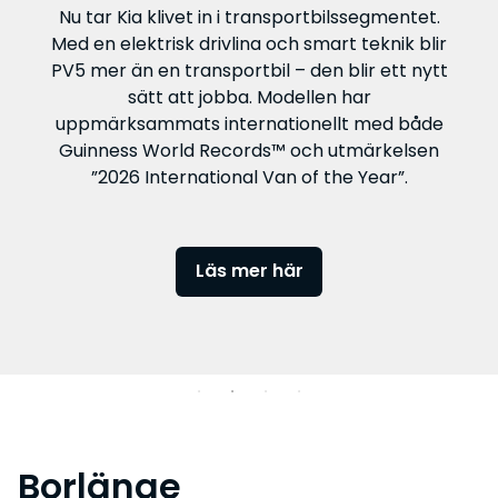
vardag, förändring och nya vägar i över 60 år.
Nu tar Kia klivet in i transportbilssegmentet.
Läs vår historia och se filmen om Björkmans Bil.
Med en elektrisk drivlina och smart teknik blir
PV5 mer än en transportbil – den blir ett nytt
Upptäck våra sommarkampanjer
sätt att jobba. Modellen har
Läs vår berättelse och se vår film här
uppmärksammats internationellt med både
Guinness World Records™ och utmärkelsen
”2026 International Van of the Year”.
Lyssna på vår låt och upptäck mer här
Läs mer här
Borlänge
Hos Björkmans Bil i Borlänge hittar du nya bilar från