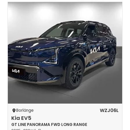
WZJ06L
Borlänge
Kia EV5
GT LINE PANORAMA FWD LONG RANGE
2025 · 299mil · El
Avbetalning
Kontantpris