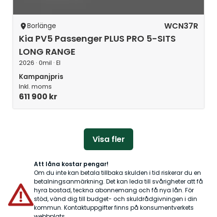
WCN37R
Borlänge
Kia PV5 Passenger PLUS PRO 5-SITS
LONG RANGE
2026 · 0mil · El
Kampanjpris
Inkl. moms
611 900 kr
Visa fler
Att låna kostar pengar!
Om du inte kan betala tillbaka skulden i tid riskerar du en
betalningsanmärkning. Det kan leda till svårigheter att få
hyra bostad, teckna abonnemang och få nya lån. För
stöd, vänd dig till budget- och skuldrådgivningen i din
kommun. Kontaktuppgifter finns på konsumentverkets
webbplats.
konsumentverket.se