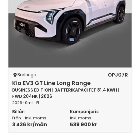
OPJ07R
Borlänge
Kia EV3 GT Line Long Range
BUSINESS EDITION | BATTERIKAPACITET 81.4 KWH |
FWD 204HK | 2026
2026 · 0mil · El
Billån
Kampanjpris
Från - Inkl. moms
Inkl. moms
3 436 kr/mån
539 900 kr