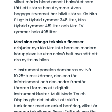
vilket märks bland annat i baksätet som
fått ett större benutrymme. Även
bagageutrymmet har blivit större; Kia Niro
Plug-In Hybrid rymmer 348 liter, Niro
Hybrid rymmer 451 liter och Niro EV
rymmer hela 495 liter.
Med sina många tekniska finesser
erbjuder nya Kia Niro inte bara en modern
körupplevelse utan också helt nya sätt att
dra nytta av bilen.
– Instrumentpanelen domineras av två
10,25-tumsskärmar, den ena för
infotainment och den andra framför
föraren i form av ett digitalt
instrumentkluster. Multi Mode Touch
Display gör det intuitivt att skifta
funktioner med en enkel beröring, vilket är
samma teknik som finns i EV6 och nya Kia