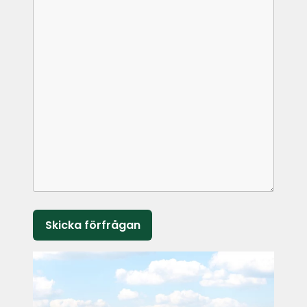
Lämna detta fält tomt.