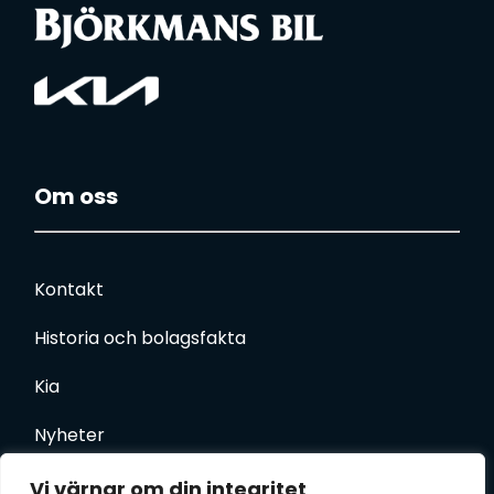
Om oss
Kontakt
Historia och bolagsfakta
Kia
Nyheter
Inspiration
Vi värnar om din integritet