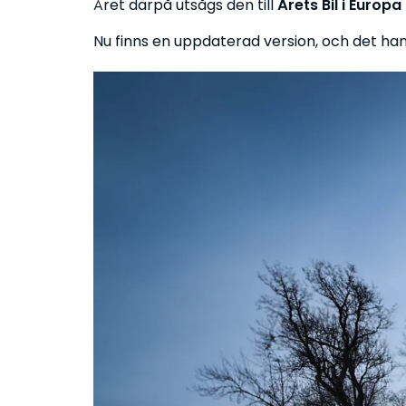
Året därpå utsågs den till
Årets Bil i Europ
Nu finns en uppdaterad version, och det ha