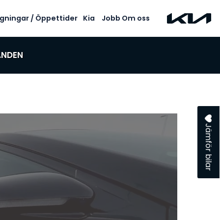
gningar / Öppettider
Kia
Jobb
Om oss
ANDEN
Jämför bilar