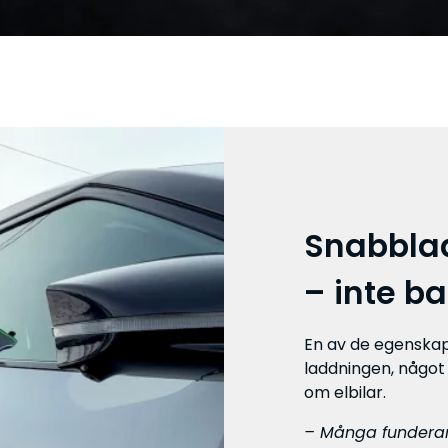
Snabbla
– inte b
En av de egenska
laddningen, något
om elbilar.
– Många funderar