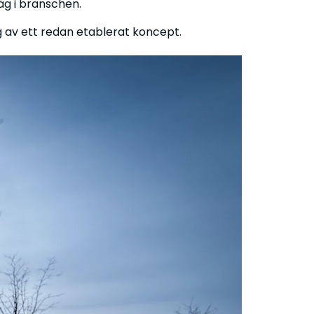
väg i branschen.
g av ett redan etablerat koncept.