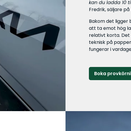
kan du ladda 10 ti
Fredrik, säljare på
Bakom det ligger b
att ta emot hög l
relativt korta. D
teknisk på papper
fungerar i vardage
Boka provkörni