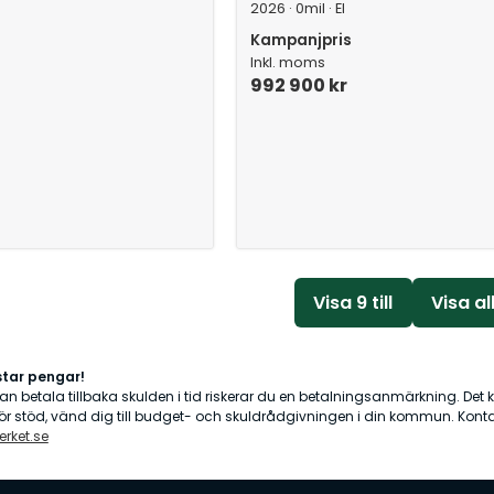
2026 · 0mil · El
Kampanjpris
Inkl. moms
992 900 kr
Visa 9 till
Visa al
star pengar!
an betala tillbaka skulden i tid riskerar du en betalningsanmärkning. Det
För stöd, vänd dig till budget- och skuldrådgivningen i din kommun. Kont
rket.se