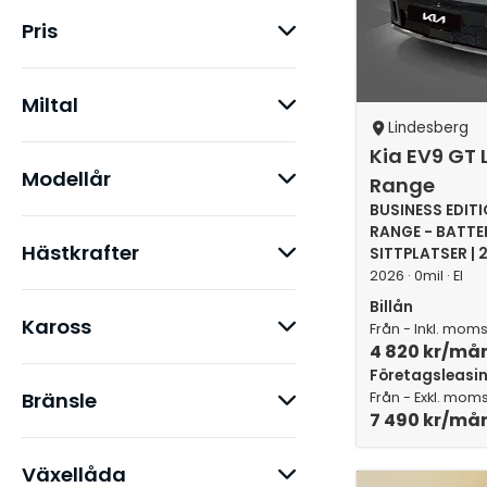
Pris
Miltal
Lindesberg
Kia EV9 GT 
Modellår
Range
BUSINESS EDITI
RANGE - BATTER
Hästkrafter
SITTPLATSER | 
2026 · 0mil · El
Billån
Kaross
Från - Inkl. mom
4 820 kr/må
Företagsleasi
Bränsle
Från - Exkl. mom
7 490 kr/må
Växellåda