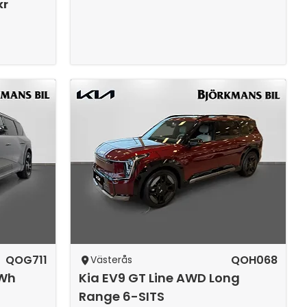
kr
QOG711
QOH068
Västerås
kWh
Kia EV9 GT Line AWD Long
Range 6-SITS