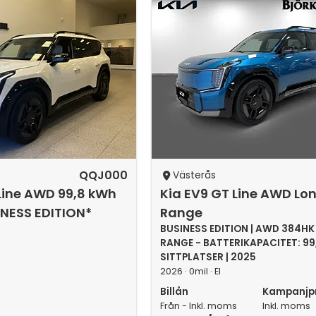
QQJ000
Västerås
Line AWD 99,8 kWh
Kia EV9 GT Line AWD Lo
INESS EDITION*
Range
BUSINESS EDITION | AWD 384HK
RANGE - BATTERIKAPACITET: 99,
SITTPLATSER | 2025
2026 · 0mil · El
Billån
Kampanjpr
Från - Inkl. moms
Inkl. moms