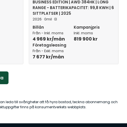
BUSINESS EDITION | AWD 384HK | LONG
RANGE - BATTERIKAPACITET: 99,8 KWH | 6
SITTPLATSER | 2025
2026 · 0mil · El
Billån
Kampanjpris
Från - Inkl. moms
Inkl. moms
4 969 kr/mån
819 900 kr
Företagsleasing
Från - Exkl. moms
7 677 kr/mån
la
 kan leda till svårigheter att få hyra bostad, teckna abonnemang och
aktuppgifter finns på konsumentverkets webbplats.