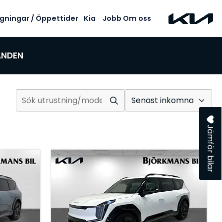
gningar / Öppettider
Kia
Jobb
Om oss
ANDEN
Sortera
Jämför bilar