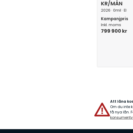
KR/MÅN
2026 · 0mil · El
Kampanjpris
Inkl. moms
799 900 kr
Att låna ko
Om du inte k
få nya lån. 
konsumentve