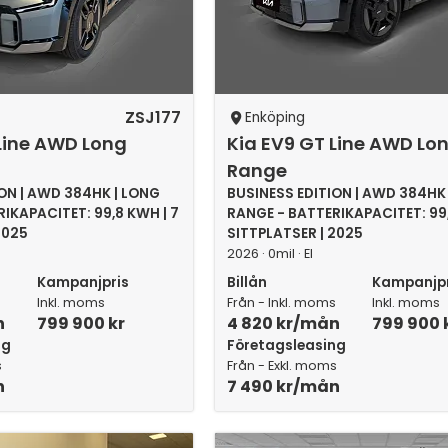
ZSJ177
Enköping
Line AWD Long
Kia EV9 GT Line AWD Lo
Range
ON | AWD 384HK | LONG
BUSINESS EDITION | AWD 384HK
IKAPACITET: 99,8 KWH | 7
RANGE - BATTERIKAPACITET: 99,
2025
SITTPLATSER | 2025
2026 · 0mil · El
Kampanjpris
Billån
Kampanjpr
s
Inkl. moms
Från - Inkl. moms
Inkl. moms
n
799 900 kr
4 820 kr/mån
799 900 
ng
Företagsleasing
s
Från - Exkl. moms
n
7 490 kr/mån