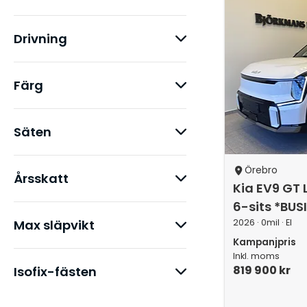
Drivning
Färg
Säten
Örebro
Årsskatt
Kia EV9 GT 
6-sits *BUS
Max släpvikt
2026 · 0mil · El
Kampanjpris
Inkl. moms
819 900 kr
Isofix-fästen