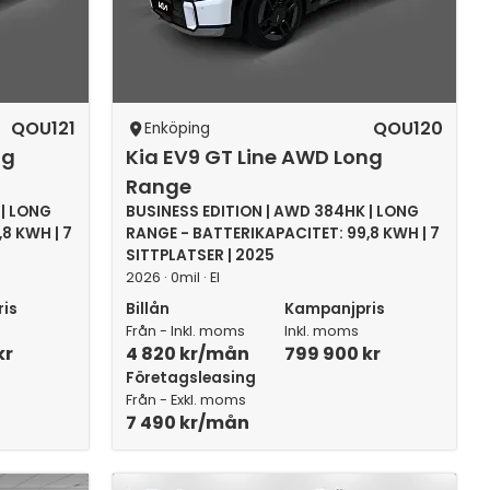
QOU121
QOU120
Enköping
ng
Kia EV9 GT Line AWD Long
Range
 | LONG
BUSINESS EDITION | AWD 384HK | LONG
8 KWH | 7
RANGE - BATTERIKAPACITET: 99,8 KWH | 7
SITTPLATSER | 2025
2026 · 0mil · El
is
Billån
Kampanjpris
Från - Inkl. moms
Inkl. moms
kr
4 820 kr/mån
799 900 kr
Företagsleasing
Från - Exkl. moms
7 490 kr/mån