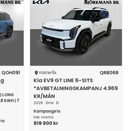
QOH091
QRB068
Västerås
ng
Kia EV9 GT LINE 6-SITS
*AVBETALNINGSKAMPANJ 4.969
 | LONG
KR/MÅN
8 KWH | 7
2026 · 0mil · El
Kampanjpris
Inkl. moms
is
819 900 kr