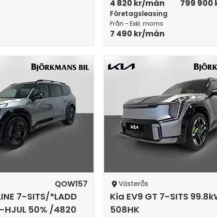
4 820 kr/mån
799 900 
Företagsleasing
Från - Exkl. moms
7 490 kr/mån
QOW157
Västerås
LINE 7-SITS/*LADD
Kia EV9 GT 7-SITS 99.8
V-HJUL 50% /4820
508HK