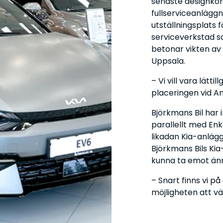
senaste designko
fullserviceanlägg
utställningsplats
serviceverkstad s
betonar vikten av
Uppsala.
– Vi vill vara lätt
placeringen vid An
Björkmans Bil har
parallellt med En
likadan Kia-anläg
Björkmans Bils Kia
kunna ta emot änn
– Snart finns vi på
möjligheten att v