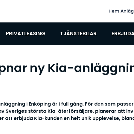
Hem
Anläg
PRIVATLEASING
TJÄNSTEBILAR
ERBJUD
pnar ny Kia-anläggnin
läggning i Enköping är i full gång. För den som passer
av Sveriges största Kia-återförsäljare, planerar att in
att erbjuda Kia-kunden en helt unik upplevelse, blan