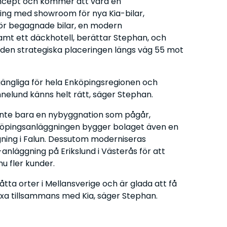
ncept och kommer att vara en
ning med showroom för nya Kia-bilar,
 för begagnade bilar, en modern
amt ett däckhotell, berättar Stephan, och
 den strategiska placeringen längs väg 55 mot
illgängliga för hela Enköpingsregionen och
nelund känns helt rätt, säger Stephan.
 inte bara en nybyggnation som pågår,
köpingsanläggningen bygger bolaget även en
gning i Falun. Dessutom moderniseras
-anläggning på Erikslund i Västerås för att
u fler kunder.
 åtta orter i Mellansverige och är glada att få
äxa tillsammans med Kia, säger Stephan.