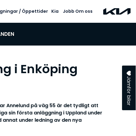
gningar / Öppettider
Kia
Jobb
Om oss
ANDEN
g i Enköping
Jämför bilar
ar Annelund på väg 55 är det tydligt att
viga sin första anläggning i Uppland under
d annat under ledning av den nya