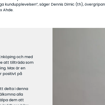
a kundupplevelsen”, säger Dennis Dimic (th), övergripand
x Ahde.
 Enköping och med
 att tillträda som
ing. Max är en
r positivt på
tt delta i denna
välkomna alla
jälpa dem att