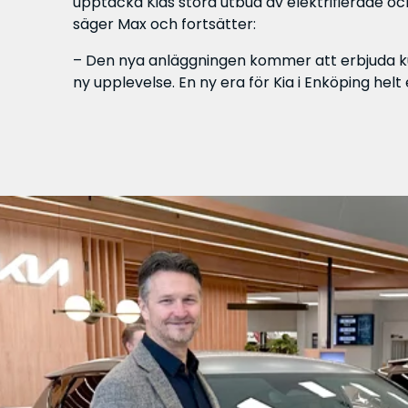
upptäcka Kias stora utbud av elektrifierade och
säger Max och fortsätter:
– Den nya anläggningen kommer att erbjuda k
ny upplevelse. En ny era för Kia i Enköping helt 