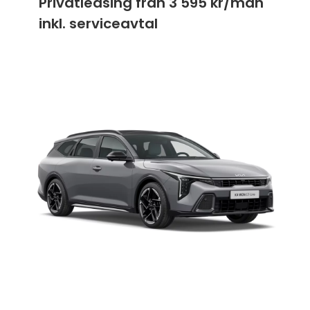
Privatleasing från
3 595 kr/mån
inkl. serviceavtal