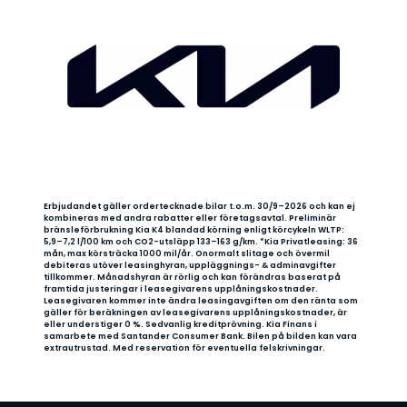
Erbjudandet gäller ordertecknade bilar t.o.m. 30/9–2026 och kan ej
kombineras med andra rabatter eller företagsavtal. Preliminär
bränsleförbrukning Kia K4 blandad körning enligt körcykeln WLTP:
5,9–7,2 l/100 km och CO2-utsläpp 133–163 g/km. *Kia Privatleasing: 36
mån, max körsträcka 1000 mil/år. Onormalt slitage och övermil
debiteras utöver leasinghyran, uppläggnings- & adminavgifter
tillkommer. Månadshyran är rörlig och kan förändras baserat på
framtida justeringar i leasegivarens upplåningskostnader.
Leasegivaren kommer inte ändra leasingavgiften om den ränta som
gäller för beräkningen av leasegivarens upplåningskostnader, är
eller understiger 0 %. Sedvanlig kreditprövning. Kia Finans i
samarbete med Santander Consumer Bank. Bilen på bilden kan vara
extrautrustad. Med reservation för eventuella felskrivningar.