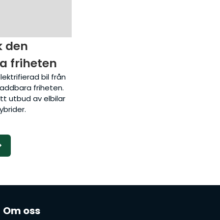
k den
a friheten
ektrifierad bil från
laddbara friheten.
tt utbud av elbilar
ybrider.
Om oss