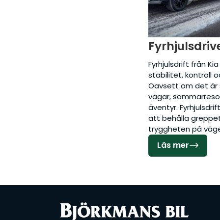
Fyrhjulsdriv
Fyrhjulsdrift från Kia
stabilitet, kontroll 
Oavsett om det är
vägar, sommarresor
äventyr. Fyrhjulsdrif
att behålla greppe
tryggheten på väg
Läs mer