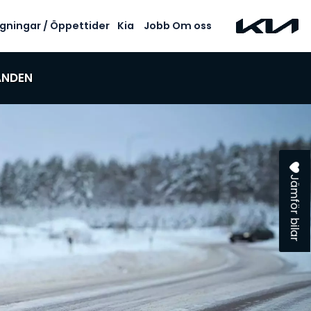
gningar / Öppettider
Kia
Jobb
Om oss
ANDEN
Jämför bilar