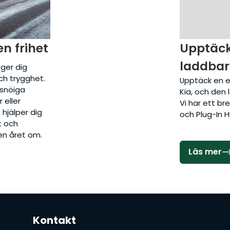
en frihet
Upptäc
laddbar
 ger dig
och trygghet.
Upptäck en el
 snöiga
Kia, och den 
 eller
Vi har ett bre
t hjälper dig
och Plug-In H
t och
en året om.
Läs mer
Kontakt